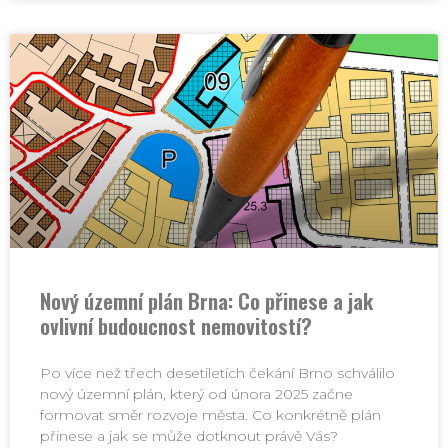
Nový územní plán Brna: Co přinese a jak
ovlivní budoucnost nemovitostí?
Po více než třech desetiletích čekání Brno schválilo
nový územní plán, který od února 2025 začne
formovat směr rozvoje města. Co konkrétně plán
přinese a jak se může dotknout právě Vás?