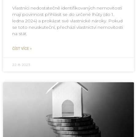
Vlastníci nedostatečně identifikovaných nemovitostí
mají povinnost přihlásit se do určené lhůty (do 1.
ledna 2024) a prokázat své vlastnické nároky. Pokud
se toto neuskuteční, přechází vlastnictví nemovitosti
na stát.
ČÍST VÍCE »
22. 8. 2023