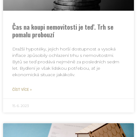
Čas na koupi nemovitosti je teď. Trh se
pomalu probouzí
Dražší hypotéky, jejich horší dostupnost a vysoká
inflace způsobily ochlazení trhu s nemovitostmi.
Bytů se teď prodává nejméně za posledních sedm
let. Bydlení je však lidskou potřebou, ať je
ekonomická situace jakákoliv.
ČÍST VÍCE »
15. 6. 2023