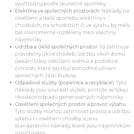
vyúčtovány podle skutečné spotřeby.
Elektřina ve společných prostorách
: Náklady na
osvětlení a další spotřebu elektřiny v
chodbách, na schodištích či ve výtahu by měly
být rovnoměrně rozděleny mezi všechny
nájemníky.
Údržba a úklid společných prostor
: To zahrnuje
pravidelný úklid chodeb, údržbu okolí domu
(sekání trávy, odklízení sněhu) a podobné
činnosti, které zajišťují pohodlné užívání
společných částí budovy.
Odpadové služby (popelnice a recyklace)
: Tyto
náklady jsou součástí služeb, protože se týkají
likvidace odpadů generovaných nájemníky.
Osvětlení společných prostor a provoz výtahu
:
Tyto služby mohou zahrnovat provoz a údržbu
výtahu či osvětlení chodby, a jsou
standardními náklady, které jsou nájemníkům
rozúčtovány.