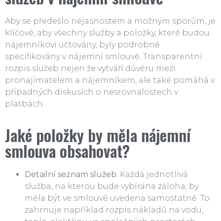
Aby se předešlo nejasnostem a možným sporům, je
klíčové, aby všechny služby a položky, které budou
nájemníkovi účtovány, byly podrobně
specifikovány v nájemní smlouvě. Transparentní
rozpis služeb nejen že vytváří důvěru mezi
pronajímatelem a nájemníkem, ale také pomáhá v
případných diskusích o nesrovnalostech v
platbách.
Jaké položky by měla nájemní
smlouva obsahovat?
Detailní seznam služeb
: Každá jednotlivá
služba, na kterou bude vybírána záloha, by
měla být ve smlouvě uvedena samostatně. To
zahrnuje například rozpis nákladů na vodu,