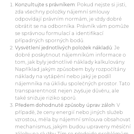
Konzultujte s právníkem
: Pokud nejste si jisti,
zda všechny položky nájemní smlouvy
odpovídají právním normám, je vždy dobré
obrátit se na odborníka. Právník vám pomůže
se správnou formulací a identifikací
případných sporných bodů.
Vysvětlení jednotlivých položek nákladů
: Je
dobré poskytnout nájemníkům informace o
tom, jak byly jednotlivé náklady kalkulovány.
Například jakým způsobem byly rozpočítány
náklady na vytápění nebo jaký je podíl
nájemníka na úklidu společných prostor. Tato
transparentnost nejen zvyšuje důvěru, ale
také snižuje riziko sporů.
Předem dohodnuté způsoby úprav záloh
: V
případě, že ceny energií nebo jiných služeb
vzrostou, měla by nájemní smlouva obsahovat
mechanismus, jakým budou upraveny měsíční
zálohy na služby. Tím se předejde problémům