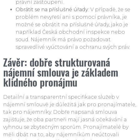
právní zastoupení.
Obrátit se na příslušné úřady
: V případě, že se
problém nevyřeší ani s pomocí právníka, je
možné se obrátit na příslušné úřady, jako je
například Česká obchodní inspekce nebo
soud. Nájemník má právo požadovat
spravedlivé vyúčtování a ochranu svých práv.
Závěr: dobře strukturovaná
nájemní smlouva je základem
klidného pronájmu
Detailní a transparentní specifikace služeb v
nájemní smlouvě je důležitá jak pro pronajímatele,
tak pro nájemníky. Dobře napsaná smlouva
zajišťuje, že oba partneři mají jasná očekávání a
vyhnou se zbytečným sporům. Pronajímatelé by
měli dbát na to, aby nájemníkům neúčtovali