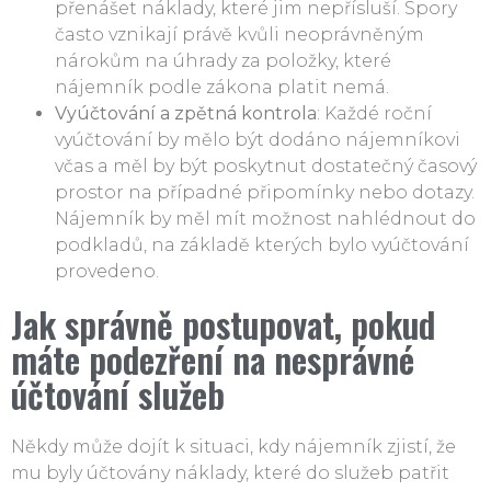
přenášet náklady, které jim nepřísluší. Spory
často vznikají právě kvůli neoprávněným
nárokům na úhrady za položky, které
nájemník podle zákona platit nemá.
Vyúčtování a zpětná kontrola
: Každé roční
vyúčtování by mělo být dodáno nájemníkovi
včas a měl by být poskytnut dostatečný časový
prostor na případné připomínky nebo dotazy.
Nájemník by měl mít možnost nahlédnout do
podkladů, na základě kterých bylo vyúčtování
provedeno.
Jak správně postupovat, pokud
máte podezření na nesprávné
účtování služeb
Někdy může dojít k situaci, kdy nájemník zjistí, že
mu byly účtovány náklady, které do služeb patřit