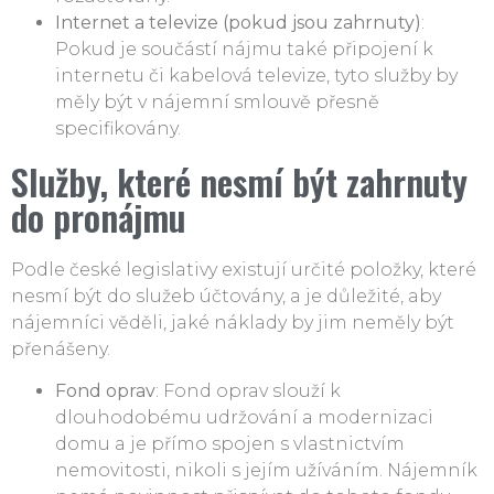
Internet a televize (pokud jsou zahrnuty)
:
Pokud je součástí nájmu také připojení k
internetu či kabelová televize, tyto služby by
měly být v nájemní smlouvě přesně
specifikovány.
Služby, které nesmí být zahrnuty
do pronájmu
Podle české legislativy existují určité položky, které
nesmí být do služeb účtovány, a je důležité, aby
nájemníci věděli, jaké náklady by jim neměly být
přenášeny.
Fond oprav
: Fond oprav slouží k
dlouhodobému udržování a modernizaci
domu a je přímo spojen s vlastnictvím
nemovitosti, nikoli s jejím užíváním. Nájemník