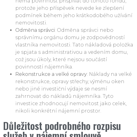
nemá povinnost přispívat do tohoto fondu,
protože jeho příspěvek nevede ke zlepšení
podmínek během jeho krátkodobého užívání
nemovitosti.
Odměna správci
: Odměna správci nebo
správnímu orgánu domu je zodpovědností
vlastníka nemovitosti. Tato nákladová položka
je spjata s administrativou a vedením domu,
což jsou úkoly, které nejsou součástí
povinností nájemníka.
Rekonstrukce a velké opravy
: Náklady na velké
rekonstrukce, opravy střechy, výměnu oken
nebo jiné investiční výdaje se nesmí
zahrnovat do nákladů nájemníka. Tyto
investice zhodnocují nemovitost jako celek,
nikoli konkrétní nájemní prostor.
Důležitost podrobného rozpisu
služeb v nájemní smlouvě