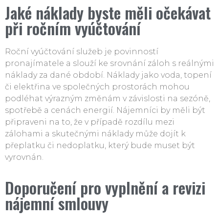
Jaké náklady byste měli očekávat
při ročním vyúčtování
Roční vyúčtování služeb je povinností
pronajímatele a slouží ke srovnání záloh s reálnými
náklady za dané období. Náklady jako voda, topení
či elektřina ve společných prostorách mohou
podléhat výrazným změnám v závislosti na sezóně,
spotřebě a cenách energií. Nájemníci by měli být
připraveni na to, že v případě rozdílu mezi
zálohami a skutečnými náklady může dojít k
přeplatku či nedoplatku, který bude muset být
vyrovnán.
Doporučení pro vyplnění a revizi
nájemní smlouvy