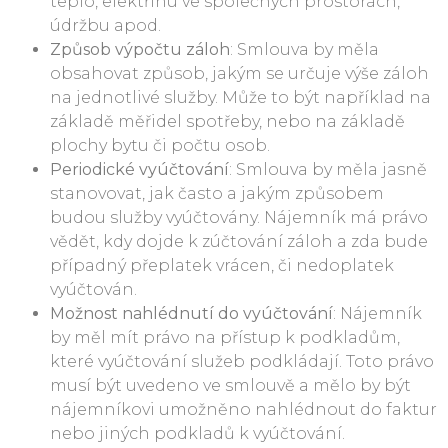
teplo, elektřinu ve společných prostorách,
údržbu apod.
Způsob výpočtu záloh
: Smlouva by měla
obsahovat způsob, jakým se určuje výše záloh
na jednotlivé služby. Může to být například na
základě měřidel spotřeby, nebo na základě
plochy bytu či počtu osob.
Periodické vyúčtování
: Smlouva by měla jasně
stanovovat, jak často a jakým způsobem
budou služby vyúčtovány. Nájemník má právo
vědět, kdy dojde k zúčtování záloh a zda bude
případný přeplatek vrácen, či nedoplatek
vyúčtován.
Možnost nahlédnutí do vyúčtování
: Nájemník
by měl mít právo na přístup k podkladům,
které vyúčtování služeb podkládají. Toto právo
musí být uvedeno ve smlouvě a mělo by být
nájemníkovi umožněno nahlédnout do faktur
nebo jiných podkladů k vyúčtování.